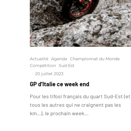
Actualité
Agenda
Championnat du Monde
Compétition
Sud-Est
·
20 juillet 2023
GP d’Italie ce week end
Pour les tifosi français du quart Sud-Est (et
tous les autres qui ne craignent pas les
km…), le prochain week...