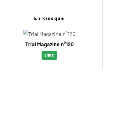
En kiosque
Trial Magazine n°120
6.90 €