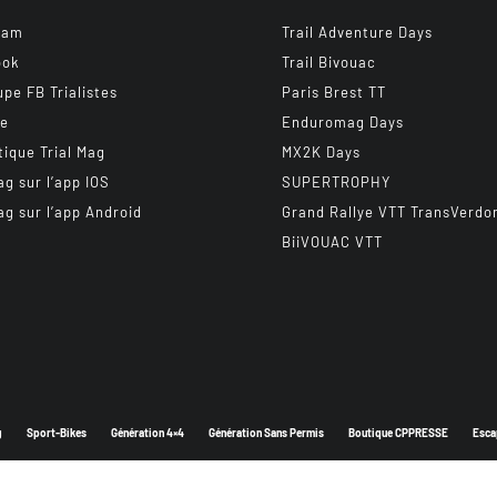
ram
Trail Adventure Days
ook
Trail Bivouac
upe FB Trialistes
Paris Brest TT
be
Enduromag Days
tique Trial Mag
MX2K Days
ag sur l’app IOS
SUPERTROPHY
ag sur l’app Android
Grand Rallye VTT TransVerdo
BiiVOUAC VTT
g
Sport-Bikes
Génération 4×4
Génération Sans Permis
Boutique CPPRESSE
Esca
Depuis 2003 - Un magazine du
Groupe CPPRESSE