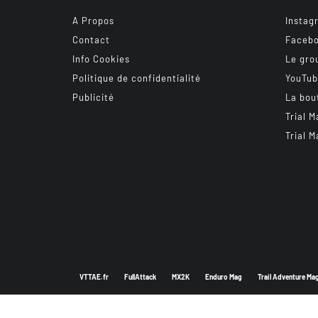
A Propos
Instag
Contact
Faceb
Info Cookies
Le gro
Politique de confidentialité
YouTu
Publicité
La bou
Trial M
Trial M
VTTAE.fr
FullAttack
MX2K
Enduro Mag
Trail Adventure Ma