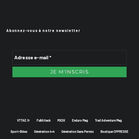
Abonnez-vous à notre newsletter
VTTAE.fr
FullAttack
MX2K
Enduro Mag
Trail Adventure Mag
Sport-Bikes
Génération 4×4
Génération Sans Permis
Boutique CPPRESSE