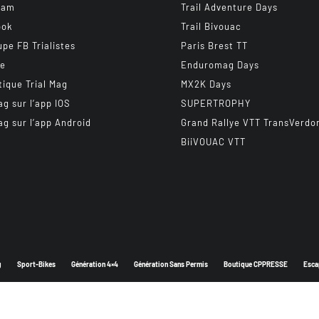
ram
Trail Adventure Days
ook
Trail Bivouac
upe FB Trialistes
Paris Brest TT
be
Enduromag Days
tique Trial Mag
MX2K Days
ag sur l’app IOS
SUPERTROPHY
ag sur l’app Android
Grand Rallye VTT TransVerdo
BiiVOUAC VTT
g
Sport-Bikes
Génération 4×4
Génération Sans Permis
Boutique CPPRESSE
Esca
Depuis 2003 - Un magazine du
Groupe CPPRESSE