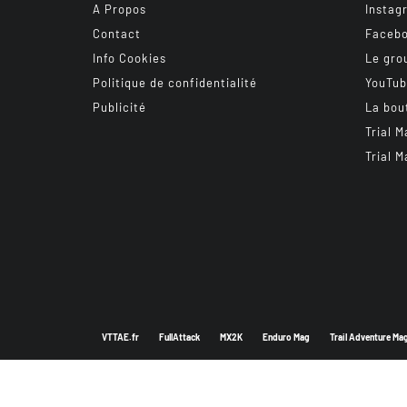
A Propos
Instag
Contact
Faceb
Info Cookies
Le gro
Politique de confidentialité
YouTu
Publicité
La bou
Trial M
Trial M
VTTAE.fr
FullAttack
MX2K
Enduro Mag
Trail Adventure Ma