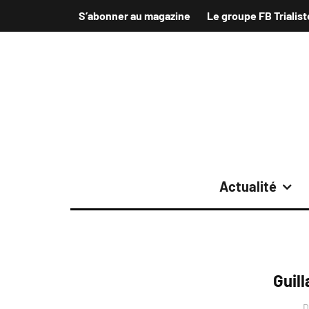
S’abonner au magazine
Le groupe FB Trialist
Actualité
Guil
D