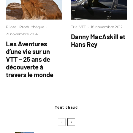
Pilote
Produithèque
·
Trial VTT
·
18 novembre 2012
21 novembre 2014
Danny MacAskill et
Les Aventures
Hans Rey
d’une vie sur un
VTT – 25 ans de
découverte à
travers le monde
Tout chaud