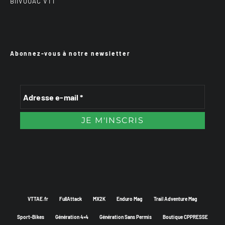
BiiVOUAC VTT
Abonnez-vous à notre newsletter
VTTAE.fr
FullAttack
MX2K
Enduro Mag
Trail Adventure Mag
Sport-Bikes
Génération 4×4
Génération Sans Permis
Boutique CPPRESSE