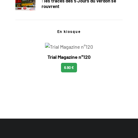
: les traces des 5 Jours du Verdon se
rouvrent
En kiosque
Trial Magazine n°120
6.90 €