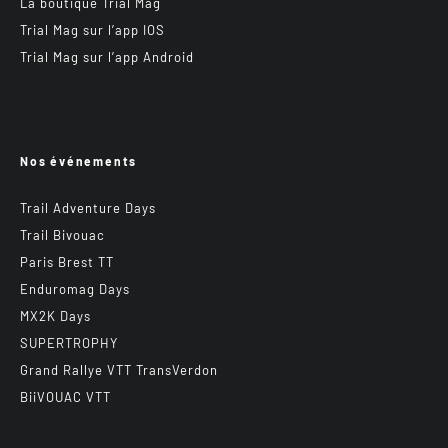
La boutique Trial Mag
Trial Mag sur l’app IOS
Trial Mag sur l’app Android
Nos événements
Trail Adventure Days
Trail Bivouac
Paris Brest TT
Enduromag Days
MX2K Days
SUPERTROPHY
Grand Rallye VTT TransVerdon
BiiVOUAC VTT