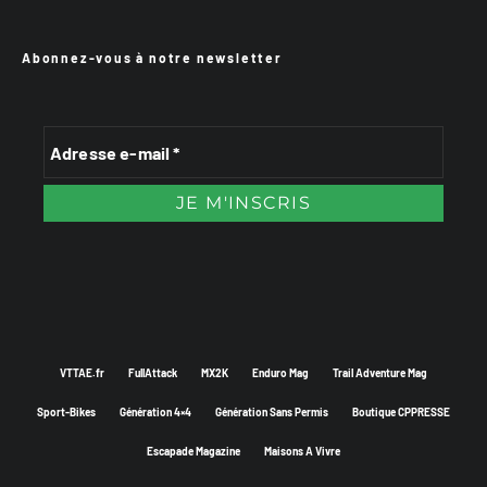
Abonnez-vous à notre newsletter
VTTAE.fr
FullAttack
MX2K
Enduro Mag
Trail Adventure Mag
Sport-Bikes
Génération 4×4
Génération Sans Permis
Boutique CPPRESSE
Escapade Magazine
Maisons A Vivre