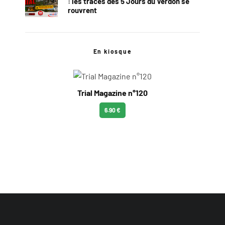
: les traces des 5 Jours du Verdon se
rouvrent
En kiosque
Trial Magazine n°120
6.90 €