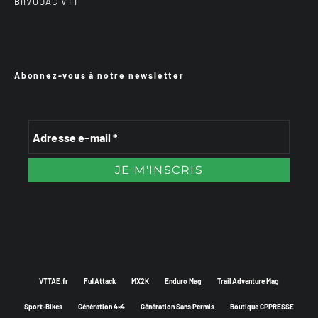
BiiVOUAC VTT
Abonnez-vous à notre newsletter
VTTAE.fr
FullAttack
MX2K
Enduro Mag
Trail Adventure Mag
Sport-Bikes
Génération 4×4
Génération Sans Permis
Boutique CPPRESSE