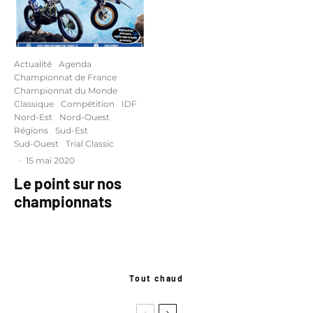
Actualité
Agenda
Championnat de France
Championnat du Monde
Classique
Compétition
IDF
Nord-Est
Nord-Ouest
Régions
Sud-Est
Sud-Ouest
Trial Classic
·
15 mai 2020
Le point sur nos
championnats
Tout chaud