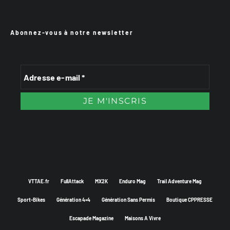
Abonnez-vous à notre newsletter
VTTAE.fr
FullAttack
MX2K
Enduro Mag
Trail Adventure Mag
Sport-Bikes
Génération 4×4
Génération Sans Permis
Boutique CPPRESSE
Escapade Magazine
Maisons A Vivre