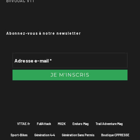
BiiVOUAC VTT
Abonnez-vous à notre newsletter
VTTAE.fr
FullAttack
MX2K
Enduro Mag
Trail Adventure Mag
Sport-Bikes
Génération 4×4
Génération Sans Permis
Boutique CPPRESSE