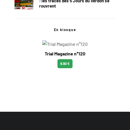
: les traces des 5 Jours du Verdon se
rouvrent
En kiosque
Trial Magazine n°120
6.90 €