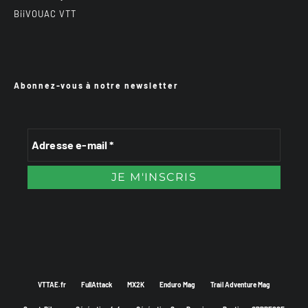
BiiVOUAC VTT
Abonnez-vous à notre newsletter
VTTAE.fr
FullAttack
MX2K
Enduro Mag
Trail Adventure Mag