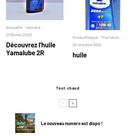
Actualité
Yamaha
·
21 février 2023
Produithèque
Trial Moto
·
Découvrez l’huile
25 octobre 2012
Yamalube 2R
huile
Tout chaud
Le nouveau numéro est dispo !