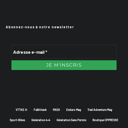
Abonnez-vous à notre newsletter
VTTAE.fr
FullAttack
MX2K
Enduro Mag
Trail Adventure Mag
Sport-Bikes
Génération 4×4
Génération Sans Permis
Boutique CPPRESSE