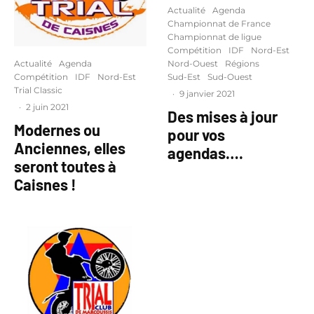
Actualité
Agenda
Championnat de France
Championnat de ligue
Compétition
IDF
Nord-Est
Nord-Ouest
Régions
Actualité
Agenda
Sud-Est
Sud-Ouest
Compétition
IDF
Nord-Est
Trial Classic
·
9 janvier 2021
·
2 juin 2021
Des mises à jour
Modernes ou
pour vos
Anciennes, elles
agendas….
seront toutes à
Caisnes !