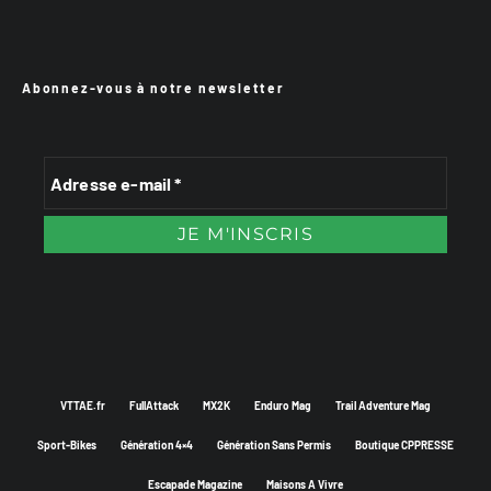
Abonnez-vous à notre newsletter
VTTAE.fr
FullAttack
MX2K
Enduro Mag
Trail Adventure Mag
Sport-Bikes
Génération 4×4
Génération Sans Permis
Boutique CPPRESSE
Escapade Magazine
Maisons A Vivre