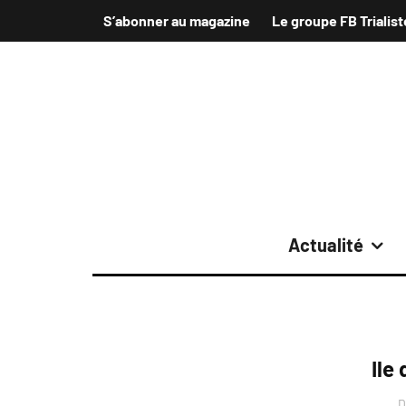
S’abonner au magazine
Le groupe FB Trialist
Actualité
Ile
D