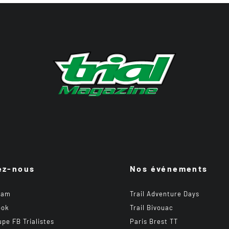
ez-nous
Nos événements
ram
Trail Adventure Days
ook
Trail Bivouac
upe FB Trialistes
Paris Brest TT