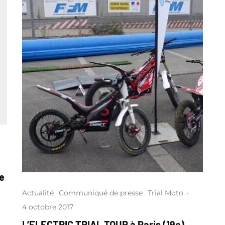
e
Actualité
Communiqué de presse
Trial Moto
·
4 octobre 2017
L’ELECTRIC TRIAL TOUR à Paris (19e)