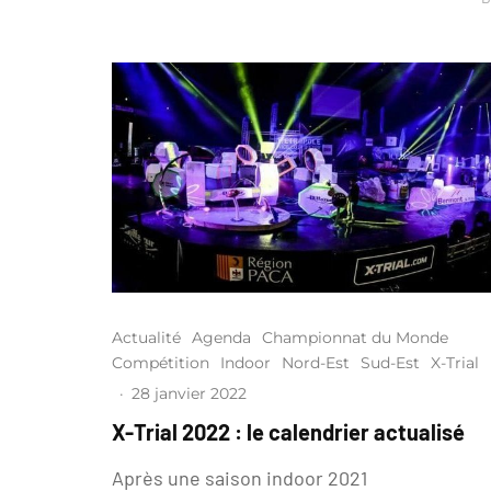
Actualité
Agenda
Championnat du Monde
Compétition
Indoor
Nord-Est
Sud-Est
X-Trial
·
28 janvier 2022
X-Trial 2022 : le calendrier actualisé
Après une saison indoor 2021