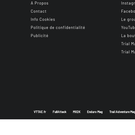
A Propos
Instag
Contact
Faceb
Info Cookies
Le gro
Politique de confidentialité
YouTu
Publicité
La bou
Trial M
Trial M
VTTAE.fr
FullAttack
MX2K
Enduro Mag
Trail Adventure Ma