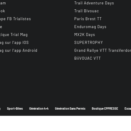
ram
Trail Adventure Days
ook
Trail Bivouac
upe FB Trialistes
Paris Brest TT
be
Enduromag Days
tique Trial Mag
MX2K Days
ag sur l’app IOS
SUPERTROPHY
ag sur l’app Android
Grand Rallye VTT TransVerdo
BiiVOUAC VTT
g
Sport-Bikes
Génération 4×4
Génération Sans Permis
Boutique CPPRESSE
Esca
Depuis 2003 - Un magazine du
Groupe CPPRESSE