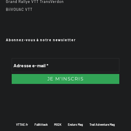
Grand Rallye VTT TransVerdon
BiiVOUAC VTT
Abonnez-vous à notre newsletter
VTTAE.fr
FullAttack
MX2K
Enduro Mag
Trail Adventure Mag