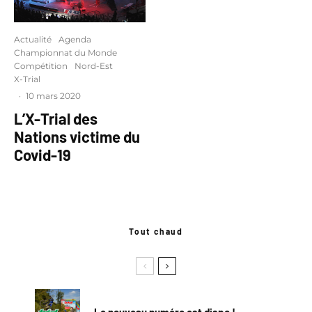
Actualité
Agenda
Championnat du Monde
Compétition
Nord-Est
X-Trial
·
10 mars 2020
L’X-Trial des
Nations victime du
Covid-19
Tout chaud
Le nouveau numéro est dispo !