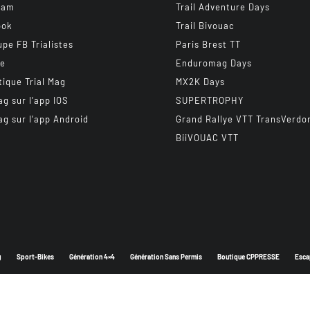
ram
Trail Adventure Days
ook
Trail Bivouac
upe FB Trialistes
Paris Brest TT
be
Enduromag Days
tique Trial Mag
MX2K Days
ag sur l’app IOS
SUPERTROPHY
ag sur l’app Android
Grand Rallye VTT TransVerdo
BiiVOUAC VTT
g
Sport-Bikes
Génération 4×4
Génération Sans Permis
Boutique CPPRESSE
Esca
Depuis 2003 - Un magazine du
Groupe CPPRESSE