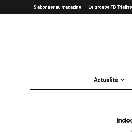
S’abonner au magazine
Le groupe FB Trialist
Actualité
Indo
D