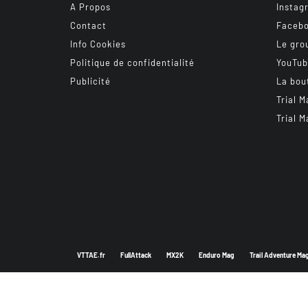
A Propos
Instag
Contact
Faceb
Info Cookies
Le gro
Politique de confidentialité
YouTu
Publicité
La bou
Trial M
Trial M
VTTAE.fr
FullAttack
MX2K
Enduro Mag
Trail Adventure Ma