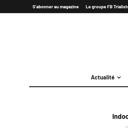
S’abonner au magazine
Le groupe FB Trialist
Actualité
Indoo
D