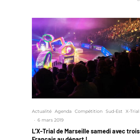
Actualité
Agenda
Compétition
Sud-Est
X-Trial
·
6 mars 2019
L’X-Trial de Marseille samedi avec trois
Français au départ !