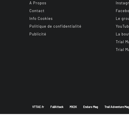
A Propos
Instag
Contact
Faceb
Info Cookies
Le gro
Politique de confidentialité
YouTu
Publicité
La bou
Trial M
Trial M
VTTAE.fr
FullAttack
MX2K
Enduro Mag
Trail Adventure Ma