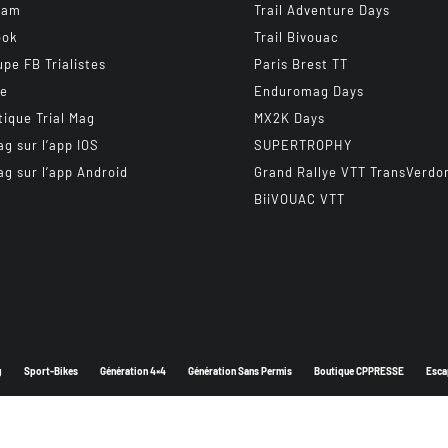
ram
Trail Adventure Days
ook
Trail Bivouac
upe FB Trialistes
Paris Brest TT
be
Enduromag Days
tique Trial Mag
MX2K Days
ag sur l’app IOS
SUPERTROPHY
ag sur l’app Android
Grand Rallye VTT TransVerdo
BiiVOUAC VTT
g
Sport-Bikes
Génération 4×4
Génération Sans Permis
Boutique CPPRESSE
Esca
Depuis 2003 - Un magazine du
Groupe CPPRESSE