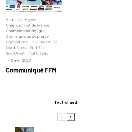
Actualité
Agenda
Championnat de France
Championnat de ligue
Communiqué de presse
Compétition
IDF
Nord-Est
Nord-Ouest
Sud-Est
Sud-Ouest
Trial Classic
·
9 avril 2020
Communiqué FFM
Tout chaud