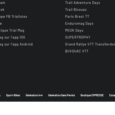
ram
Trail Adventure Days
ook
Trail Bivouac
upe FB Trialistes
Paris Brest TT
be
Enduromag Days
tique Trial Mag
MX2K Days
ag sur l’app IOS
SUPERTROPHY
ag sur l’app Android
Grand Rallye VTT TransVerdo
BiiVOUAC VTT
g
Sport-Bikes
Génération 4×4
Génération Sans Permis
Boutique CPPRESSE
Esca
Depuis 2003 - Un magazine du
Groupe CPPRESSE