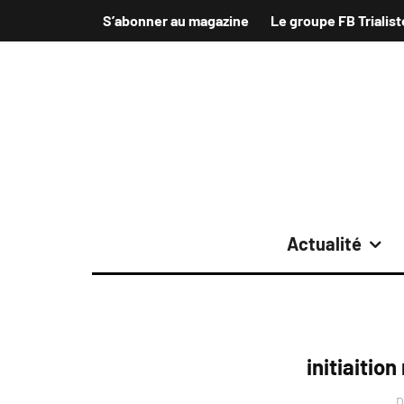
S’abonner au magazine
Le groupe FB Trialist
Actualité
initiaitio
D