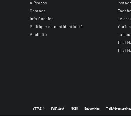
A Propos
Instag
Contact
Faceb
Info Cookies
Le gro
Politique de confidentialité
YouTu
Publicité
La bou
Trial M
Trial M
VTTAE.fr
FullAttack
MX2K
Enduro Mag
Trail Adventure Ma