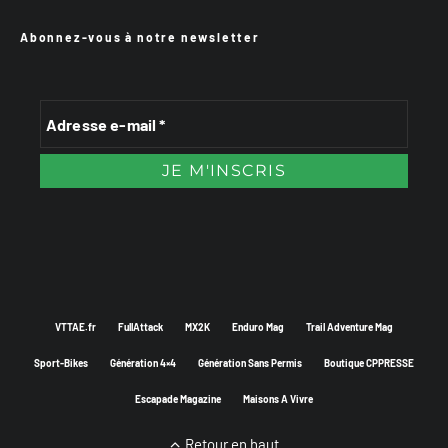
Abonnez-vous à notre newsletter
VTTAE.fr
FullAttack
MX2K
Enduro Mag
Trail Adventure Mag
Sport-Bikes
Génération 4×4
Génération Sans Permis
Boutique CPPRESSE
Escapade Magazine
Maisons A Vivre
Retour en haut