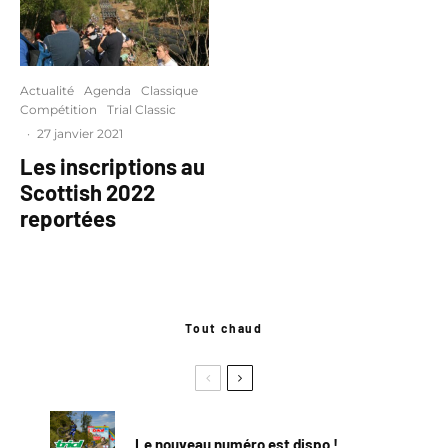
Actualité
Agenda
Classique
Compétition
Trial Classic
·
27 janvier 2021
Les inscriptions au
Scottish 2022
reportées
Tout chaud
Le nouveau numéro est dispo !