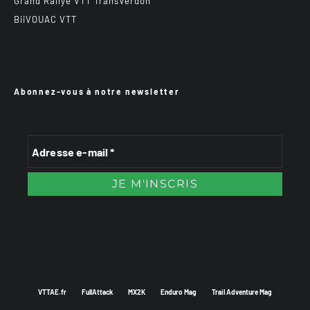
Grand Rallye VTT TransVerdon
BiiVOUAC VTT
Abonnez-vous à notre newsletter
VTTAE.fr
FullAttack
MX2K
Enduro Mag
Trail Adventure Mag