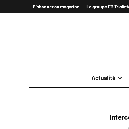
S’abonner au magazine
Le groupe FB Trialist
Actualité
Interc
D