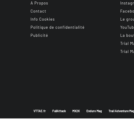
A Propos
Instag
Contact
Faceb
Info Cookies
Le gro
Politique de confidentialité
YouTu
Publicité
La bou
Trial M
Trial M
VTTAE.fr
FullAttack
MX2K
Enduro Mag
Trail Adventure Ma