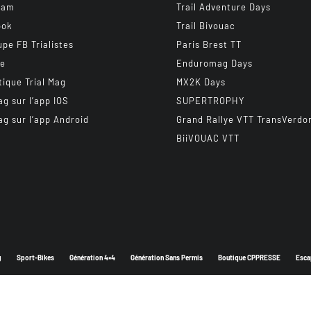
ram
Trail Adventure Days
ook
Trail Bivouac
upe FB Trialistes
Paris Brest TT
be
Enduromag Days
tique Trial Mag
MX2K Days
ag sur l’app IOS
SUPERTROPHY
ag sur l’app Android
Grand Rallye VTT TransVerdo
BiiVOUAC VTT
g
Sport-Bikes
Génération 4×4
Génération Sans Permis
Boutique CPPRESSE
Esca
Depuis 2003 - Un magazine du
Groupe CPPRESSE