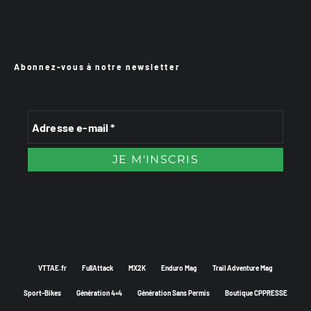
Abonnez-vous à notre newsletter
VTTAE.fr
FullAttack
MX2K
Enduro Mag
Trail Adventure Mag
Sport-Bikes
Génération 4×4
Génération Sans Permis
Boutique CPPRESSE