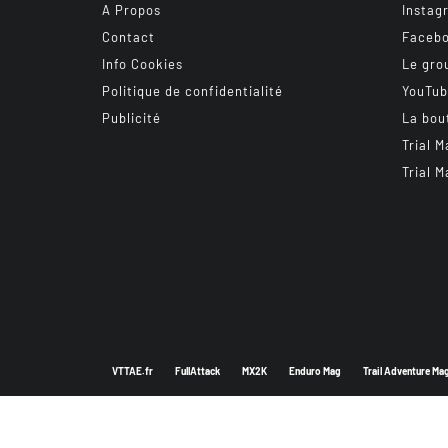
A Propos
Instag
Contact
Faceb
Info Cookies
Le gro
Politique de confidentialité
YouTu
Publicité
La bou
Trial M
Trial M
VTTAE.fr
FullAttack
MX2K
Enduro Mag
Trail Adventure Ma