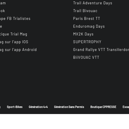
ram
Trail Adventure Days
ook
Trail Bivouac
upe FB Trialistes
Paris Brest TT
be
Enduromag Days
tique Trial Mag
MX2K Days
ag sur l’app IOS
SUPERTROPHY
ag sur l’app Android
Grand Rallye VTT TransVerdo
BiiVOUAC VTT
g
Sport-Bikes
Génération 4×4
Génération Sans Permis
Boutique CPPRESSE
Esca
Depuis 2003 - Un magazine du
Groupe CPPRESSE