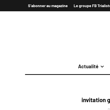
S’abonner au magazine
Le groupe FB Trialist
Actualité
invitation
D