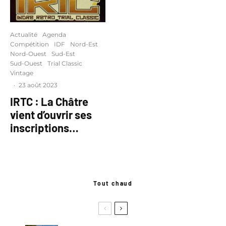
Actualité
Agenda
Compétition
IDF
Nord-Est
Nord-Ouest
Sud-Est
Sud-Ouest
Trial Classic
Vintage
·
23 août 2023
IRTC : La Châtre
vient d’ouvrir ses
inscriptions…
Tout chaud