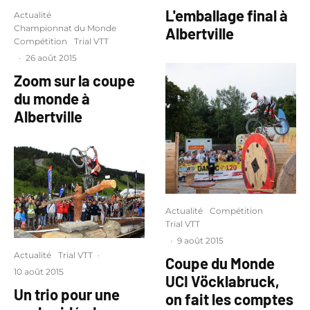
L'emballage final à
Actualité
Championnat du Monde
Albertville
Compétition
Trial VTT
·
26 août 2015
Zoom sur la coupe
du monde à
Albertville
Actualité
Compétition
Trial VTT
·
9 août 2015
Actualité
Trial VTT
·
Coupe du Monde
10 août 2015
UCI Vöcklabruck,
Un trio pour une
on fait les comptes