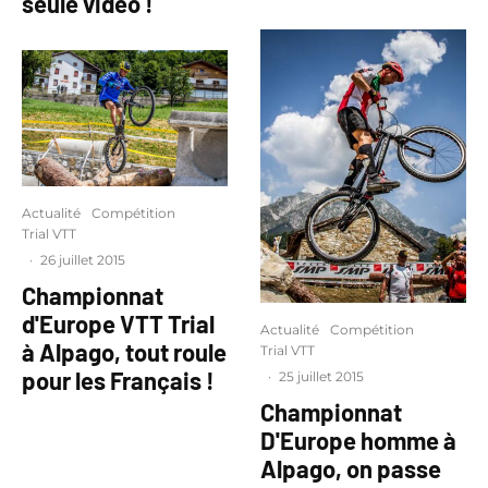
seule vidéo !
Actualité
Compétition
Trial VTT
·
26 juillet 2015
Championnat
d'Europe VTT Trial
Actualité
Compétition
à Alpago, tout roule
Trial VTT
pour les Français !
·
25 juillet 2015
Championnat
D'Europe homme à
Alpago, on passe