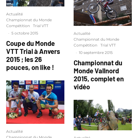
Actualité
Championnat du Monde
Compétition
Trial VTT
·
5 octobre 2015
Actualité
Championnat du Monde
Coupe du Monde
Compétition
Trial VTT
VTT Trial à Anvers
·
10 septembre 2015
2015 ; les 26
Championnat du
pouces, on like !
Monde Vallnord
2015, complet en
vidéo
Actualité
Championnat du Monde
Actualité