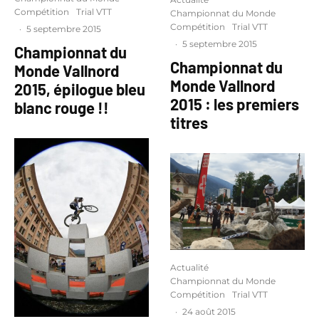
Compétition
Trial VTT
Championnat du Monde
Compétition
Trial VTT
·
5 septembre 2015
·
5 septembre 2015
Championnat du
Championnat du
Monde Vallnord
Monde Vallnord
2015, épilogue bleu
2015 : les premiers
blanc rouge !!
titres
Actualité
Championnat du Monde
Compétition
Trial VTT
·
24 août 2015