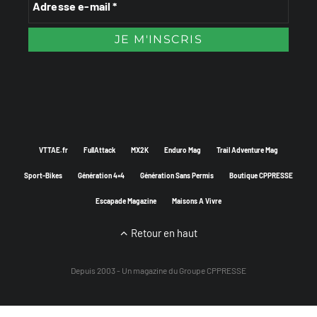
VTTAE.fr
FullAttack
MX2K
Enduro Mag
Trail Adventure Mag
Sport-Bikes
Génération 4×4
Génération Sans Permis
Boutique CPPRESSE
Escapade Magazine
Maisons A Vivre
Retour en haut
Depuis 2003 - Un magazine du
Groupe CPPRESSE