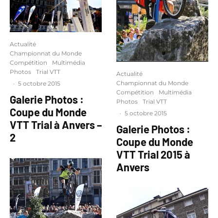
Actualité
Championnat du Monde
Compétition
Multimédia
Photos
Trial VTT
Actualité
Championnat du Monde
·
5 octobre 2015
Compétition
Multimédia
Galerie Photos :
Photos
Trial VTT
Coupe du Monde
·
5 octobre 2015
VTT Trial à Anvers –
Galerie Photos :
2
Coupe du Monde
VTT Trial 2015 à
Anvers