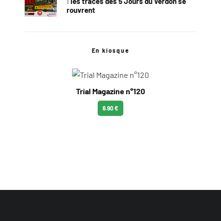
: les traces des 5 Jours du Verdon se
rouvrent
En kiosque
Trial Magazine n°120
6.90 €