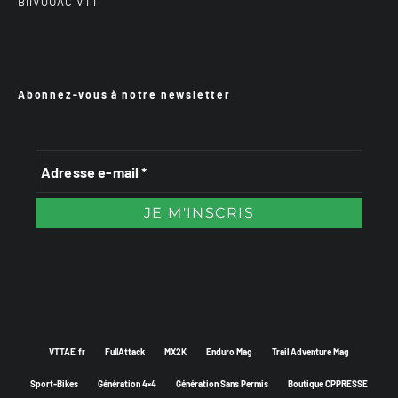
BiiVOUAC VTT
Abonnez-vous à notre newsletter
VTTAE.fr
FullAttack
MX2K
Enduro Mag
Trail Adventure Mag
Sport-Bikes
Génération 4×4
Génération Sans Permis
Boutique CPPRESSE