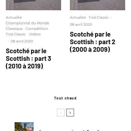
Actualité
Actualité
Trial Classic
·
Championnat du Monde
28 avril 2020
Classique
Compétition
Scotché par le
Trial Classic
Vidéos
Scottish : part 2
·
28 avril 2020
(2000 à 2009)
Scotché par le
Scottish : part 3
(2010 à 2019)
Tout chaud