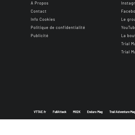
A Propos
Instag
Contact
Faceb
Info Cookies
Le gro
Politique de confidentialité
YouTu
Publicité
La bou
Trial M
Trial M
VTTAE.fr
FullAttack
MX2K
Enduro Mag
Trail Adventure Ma