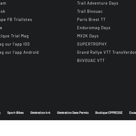
ram
Trail Adventure Days
ook
Trail Bivouac
upe FB Trialistes
Paris Brest TT
be
Enduromag Days
tique Trial Mag
MX2K Days
ag sur l’app IOS
SUPERTROPHY
ag sur l’app Android
Grand Rallye VTT TransVerdo
BiiVOUAC VTT
g
Sport-Bikes
Génération 4×4
Génération Sans Permis
Boutique CPPRESSE
Esca
Depuis 2003 - Un magazine du
Groupe CPPRESSE