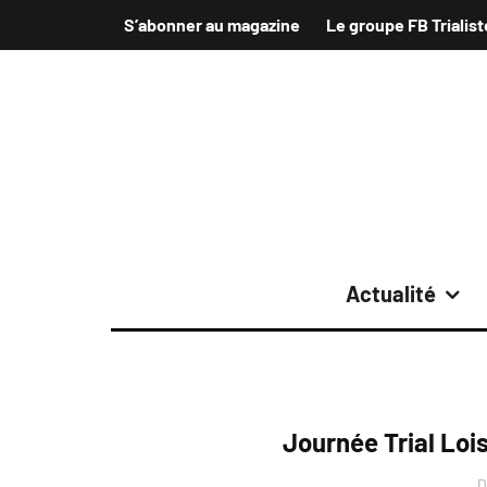
S’abonner au magazine
Le groupe FB Trialist
Actualité
Journée Trial Loi
D