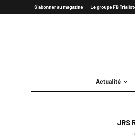
S’abonner au magazine
Le groupe FB Trialist
Actualité
JRS R
D