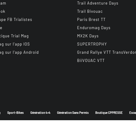
ram
Trail Adventure Days
ook
Trail Bivouac
upe FB Trialistes
Paris Brest TT
be
Enduromag Days
tique Trial Mag
MX2K Days
ag sur l’app IOS
SUPERTROPHY
ag sur l’app Android
Grand Rallye VTT TransVerdo
BiiVOUAC VTT
g
Sport-Bikes
Génération 4×4
Génération Sans Permis
Boutique CPPRESSE
Esca
Depuis 2003 - Un magazine du
Groupe CPPRESSE