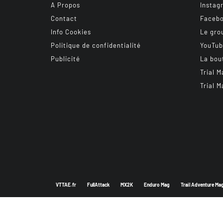
A Propos
Instag
Contact
Faceb
Info Cookies
Le gro
Politique de confidentialité
YouTu
Publicité
La bou
Trial M
Trial M
VTTAE.fr
FullAttack
MX2K
Enduro Mag
Trail Adventure Ma