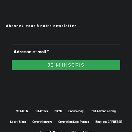
Abonnez-vous à notre newsletter
VTTAE.fr
FullAttack
MX2K
Enduro Mag
Trail Adventure Mag
Sport-Bikes
Génération 4×4
Génération Sans Permis
Boutique CPPRESSE