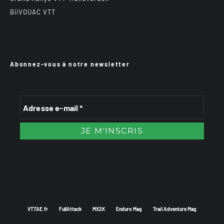
BiiVOUAC VTT
Abonnez-vous à notre newsletter
VTTAE.fr
FullAttack
MX2K
Enduro Mag
Trail Adventure Mag