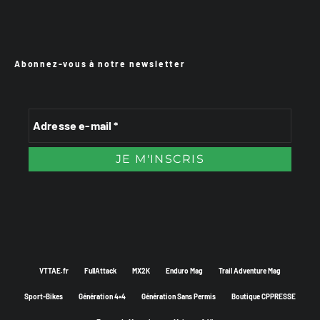
Abonnez-vous à notre newsletter
VTTAE.fr
FullAttack
MX2K
Enduro Mag
Trail Adventure Mag
Sport-Bikes
Génération 4×4
Génération Sans Permis
Boutique CPPRESSE