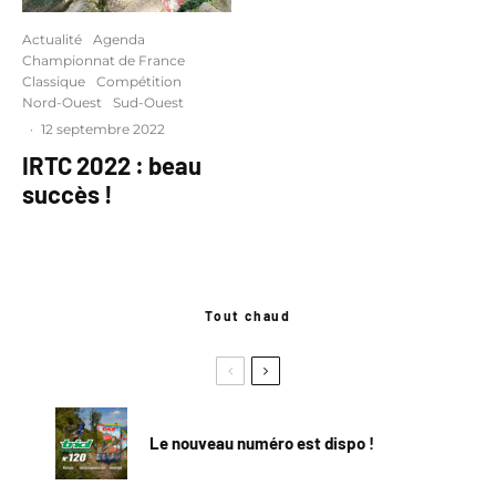
Actualité
Agenda
Championnat de France
Classique
Compétition
Nord-Ouest
Sud-Ouest
·
12 septembre 2022
IRTC 2022 : beau
succès !
Tout chaud
Le nouveau numéro est dispo !