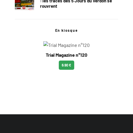
: les traces des 5 Jours du Verdon se
rouvrent
En kiosque
Trial Magazine n°120
6.90 €