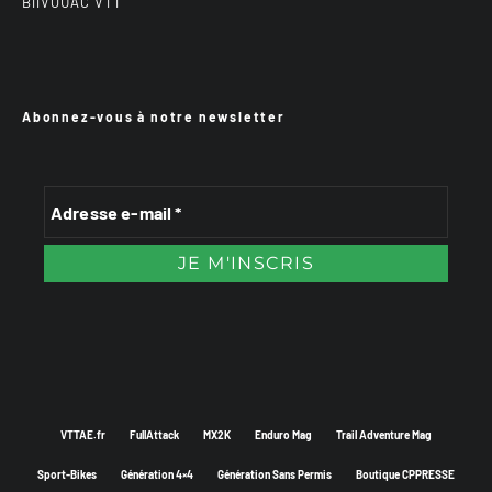
BiiVOUAC VTT
Abonnez-vous à notre newsletter
VTTAE.fr
FullAttack
MX2K
Enduro Mag
Trail Adventure Mag
Sport-Bikes
Génération 4×4
Génération Sans Permis
Boutique CPPRESSE