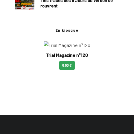
: les traces des 5 Jours du Verdon se
rouvrent
En kiosque
Trial Magazine n°120
6.90 €