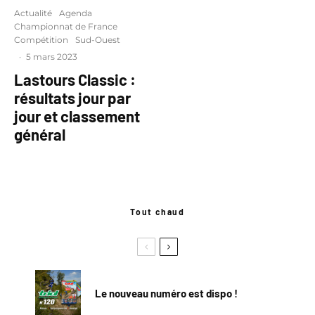
Actualité
Agenda
Championnat de France
Compétition
Sud-Ouest
·
5 mars 2023
Lastours Classic :
résultats jour par
jour et classement
général
Tout chaud
Le nouveau numéro est dispo !