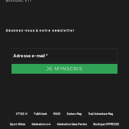
BiiVOUAC VTT
Abonnez-vous à notre newsletter
VTTAE.fr
FullAttack
MX2K
Enduro Mag
Trail Adventure Mag
Sport-Bikes
Génération 4×4
Génération Sans Permis
Boutique CPPRESSE