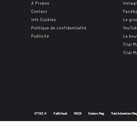
A Propos
Instag
Contact
Faceb
Info Cookies
Le gro
Politique de confidentialité
YouTu
Publicité
La bou
Trial M
Trial M
VTTAE.fr
FullAttack
MX2K
Enduro Mag
Trail Adventure Ma