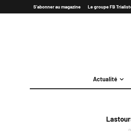
S’abonner au magazine
Le groupe FB Trialist
Actualité
Lastours
D