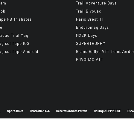
ram
Trail Adventure Days
ook
Trail Bivouac
upe FB Trialistes
Paris Brest TT
be
Enduromag Days
tique Trial Mag
MX2K Days
ag sur l’app IOS
SUPERTROPHY
ag sur l’app Android
Grand Rallye VTT TransVerdo
BiiVOUAC VTT
g
Sport-Bikes
Génération 4×4
Génération Sans Permis
Boutique CPPRESSE
Esca
Depuis 2003 - Un magazine du
Groupe CPPRESSE