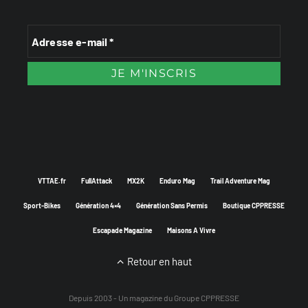
VTTAE.fr
FullAttack
MX2K
Enduro Mag
Trail Adventure Mag
Sport-Bikes
Génération 4×4
Génération Sans Permis
Boutique CPPRESSE
Escapade Magazine
Maisons A Vivre
Retour en haut
Depuis 2003 - Un magazine du
Groupe CPPRESSE