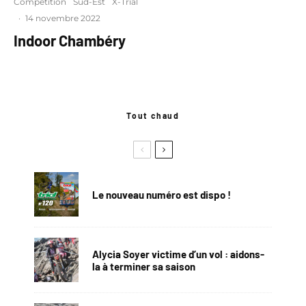
Compétition
Sud-Est
X-Trial
·
14 novembre 2022
Indoor Chambéry
Tout chaud
Le nouveau numéro est dispo !
Alycia Soyer victime d’un vol : aidons-
la à terminer sa saison