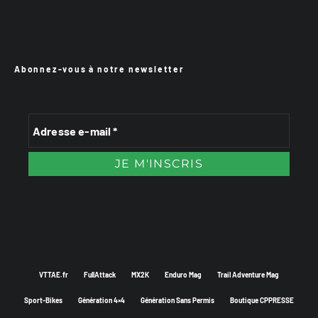
Abonnez-vous à notre newsletter
VTTAE.fr
FullAttack
MX2K
Enduro Mag
Trail Adventure Mag
Sport-Bikes
Génération 4×4
Génération Sans Permis
Boutique CPPRESSE