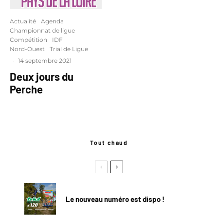
Actualité
Agenda
Championnat de ligue
Compétition
IDF
Nord-Ouest
Trial de Ligue
·
14 septembre 2021
Deux jours du
Perche
Tout chaud
Le nouveau numéro est dispo !