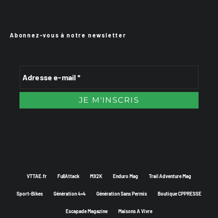
Abonnez-vous à notre newsletter
VTTAE.fr
FullAttack
MX2K
Enduro Mag
Trail Adventure Mag
Sport-Bikes
Génération 4×4
Génération Sans Permis
Boutique CPPRESSE
Escapade Magazine
Maisons A Vivre