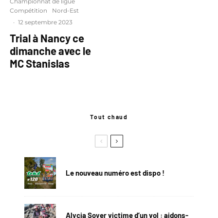
Championnat de ligue
Compétition
Nord-Est
·
12 septembre 2023
Trial à Nancy ce
dimanche avec le
MC Stanislas
Tout chaud
Le nouveau numéro est dispo !
Alycia Soyer victime d’un vol : aidons-