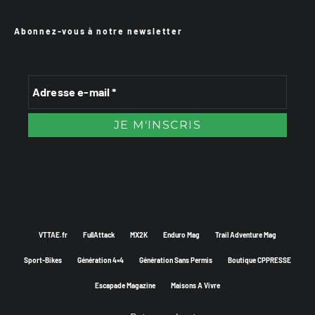
Abonnez-vous à notre newsletter
VTTAE.fr
FullAttack
MX2K
Enduro Mag
Trail Adventure Mag
Sport-Bikes
Génération 4×4
Génération Sans Permis
Boutique CPPRESSE
Escapade Magazine
Maisons A Vivre