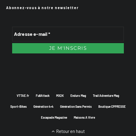
Abonnez-vous à notre newsletter
VTTAE.fr
FullAttack
MX2K
Enduro Mag
Trail Adventure Mag
Sport-Bikes
Génération 4×4
Génération Sans Permis
Boutique CPPRESSE
Escapade Magazine
Maisons A Vivre
Retour en haut