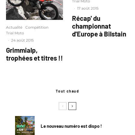
Trial Moto
·
17 août 2015
Récap' du
championnat
Actualité
Compétition
d'Europe à Bilstain
Trial Moto
·
24 août 2015
Grimmialp,
trophées et titres !!
Tout chaud
Le nouveau numéro est dispo !