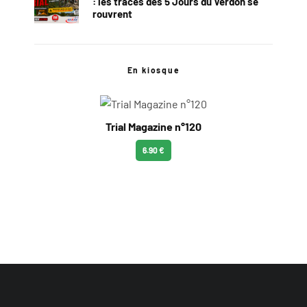
: les traces des 5 Jours du Verdon se
rouvrent
En kiosque
Trial Magazine n°120
6.90 €