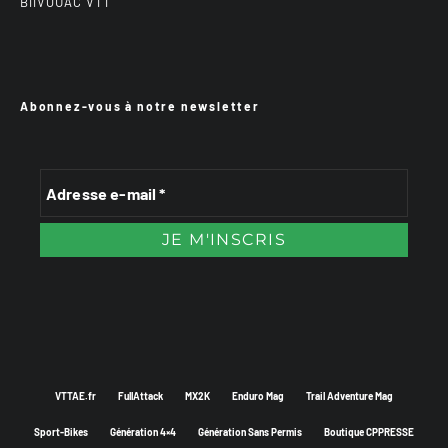
BiiVOUAC VTT
Abonnez-vous à notre newsletter
VTTAE.fr
FullAttack
MX2K
Enduro Mag
Trail Adventure Mag
Sport-Bikes
Génération 4×4
Génération Sans Permis
Boutique CPPRESSE