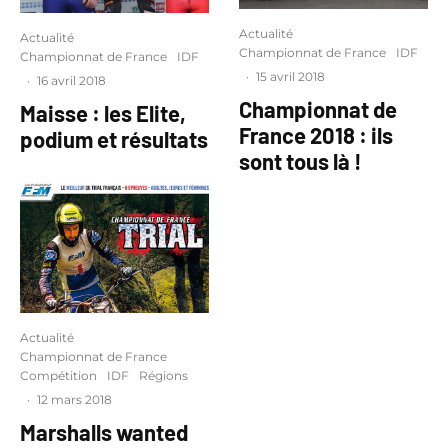
Actualité
Actualité
Championnat de France
IDF
Championnat de France
IDF
·
15 avril 2018
·
16 avril 2018
Championnat de
Maisse : les Elite,
France 2018 : ils
podium et résultats
sont tous là !
Actualité
Championnat de France
Compétition
IDF
Régions
·
12 mars 2018
Marshalls wanted