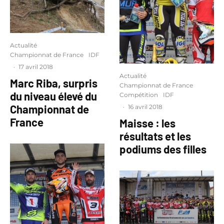
Actualité
Championnat de France
IDF
·
17 avril 2018
Actualité
Marc Riba, surpris
Championnat de France
du niveau élevé du
Compétition
IDF
Championnat de
·
16 avril 2018
France
Maisse : les
résultats et les
podiums des filles