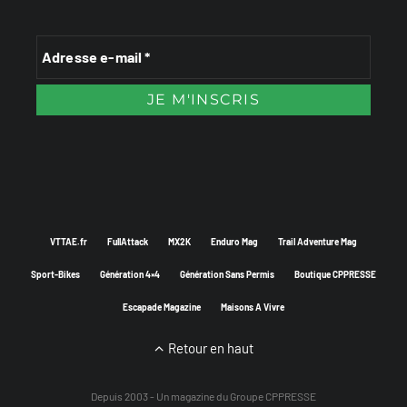
VTTAE.fr
FullAttack
MX2K
Enduro Mag
Trail Adventure Mag
Sport-Bikes
Génération 4×4
Génération Sans Permis
Boutique CPPRESSE
Escapade Magazine
Maisons A Vivre
Retour en haut
Depuis 2003 - Un magazine du
Groupe CPPRESSE