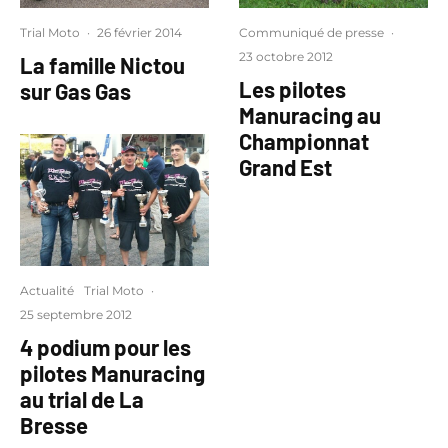
Trial Moto
·
26 février 2014
Communiqué de presse
·
23 octobre 2012
La famille Nictou
Les pilotes
sur Gas Gas
Manuracing au
Championnat
Grand Est
Actualité
Trial Moto
·
25 septembre 2012
4 podium pour les
pilotes Manuracing
au trial de La
Bresse