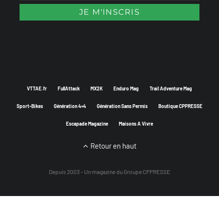
VTTAE.fr
FullAttack
MX2K
Enduro Mag
Trail Adventure Mag
Sport-Bikes
Génération 4×4
Génération Sans Permis
Boutique CPPRESSE
Escapade Magazine
Maisons A Vivre
Retour en haut
Depuis 2003 - Un magazine du
Groupe CPPRESSE