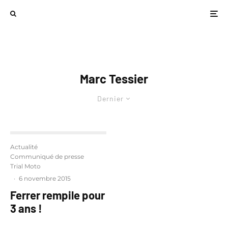
Marc Tessier
Dernier
Actualité
Communiqué de presse
Trial Moto
·
6 novembre 2015
Ferrer rempile pour
3 ans !