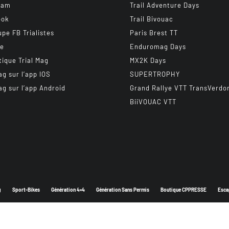
ram
Trail Adventure Days
ook
Trail Bivouac
upe FB Trialistes
Paris Brest TT
be
Enduromag Days
tique Trial Mag
MX2K Days
ag sur l’app IOS
SUPERTROPHY
ag sur l’app Android
Grand Rallye VTT TransVerdo
BiiVOUAC VTT
g
Sport-Bikes
Génération 4×4
Génération Sans Permis
Boutique CPPRESSE
Esca
Depuis 2003 - Un magazine du
Groupe CPPRESSE