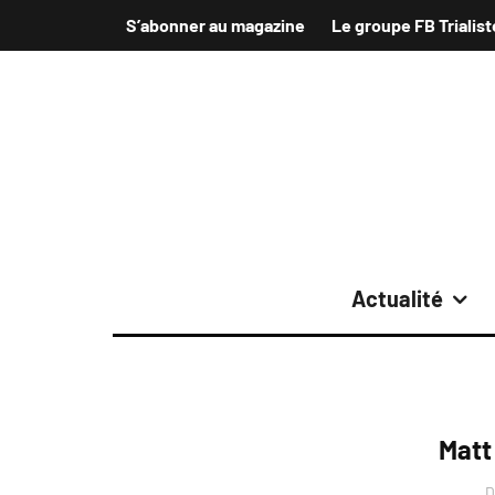
S’abonner au magazine
Le groupe FB Trialist
Actualité
Matt
D