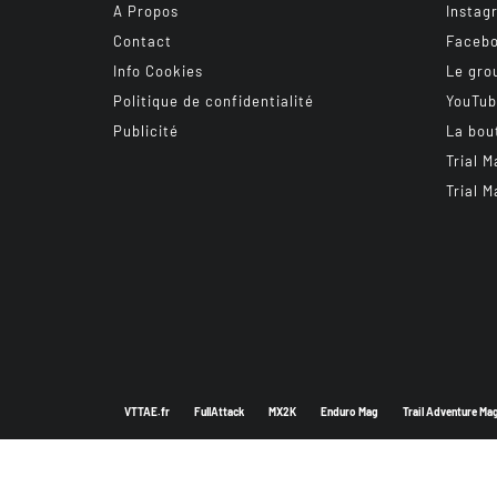
A Propos
Instag
Contact
Faceb
Info Cookies
Le gro
Politique de confidentialité
YouTu
Publicité
La bou
Trial M
Trial M
VTTAE.fr
FullAttack
MX2K
Enduro Mag
Trail Adventure Ma