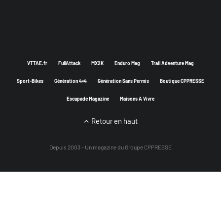
VTTAE.fr
FullAttack
MX2K
Enduro Mag
Trail Adventure Mag
Sport-Bikes
Génération 4×4
Génération Sans Permis
Boutique CPPRESSE
Escapade Magazine
Maisons A Vivre
Retour en haut
Depuis 2003 - Un magazine du
Groupe CPPRESSE