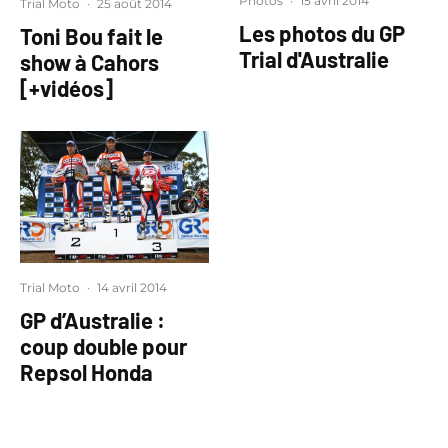
Photos
·
15 avril 2014
Trial Moto
·
25 août 2014
Les photos du GP
Toni Bou fait le
Trial d'Australie
show à Cahors
[+vidéos]
Trial Moto
·
14 avril 2014
GP d’Australie :
coup double pour
Repsol Honda