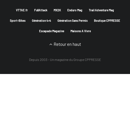
VTTAE.fr
FullAttack
MX2K
Enduro Mag
Trail Adventure Mag
Sport-Bikes
Génération 4×4
Génération Sans Permis
Boutique CPPRESSE
Escapade Magazine
Maisons A Vivre
Retour en haut
Depuis 2003 - Un magazine du
Groupe CPPRESSE