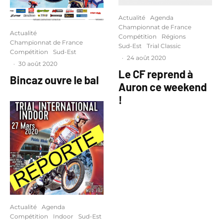
Actualité
Agenda
Championnat de France
Actualité
Compétition
Régions
Championnat de France
Sud-Est
Trial Classic
Compétition
Sud-Est
·
24 août 2020
·
30 août 2020
Le CF reprend à
Bincaz ouvre le bal
Auron ce weekend
!
Actualité
Agenda
Compétition
Indoor
Sud-Est