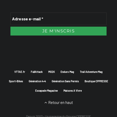
VTTAE.fr
FullAttack
MX2K
Enduro Mag
Trail Adventure Mag
Sport-Bikes
Génération 4×4
Génération Sans Permis
Boutique CPPRESSE
Escapade Magazine
Maisons A Vivre
Retour en haut
Depuis 2003 - Un magazine du
Groupe CPPRESSE